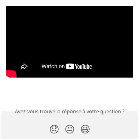
Avez-vous trouvé la réponse à votre question ?
😞
😐
😃